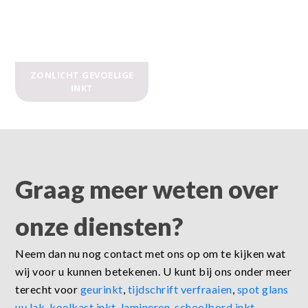
ZONLICHT GEVOELIGE
INKT
Graag meer weten over
onze diensten?
Neem dan nu nog contact met ons op om te kijken wat
wij voor u kunnen betekenen. U kunt bij ons onder meer
terecht voor
geurinkt
,
tijdschrift verfraaien
,
spot glans
uv lak
,
koelkast inkt
,
lamineren
,
schoolbord inkt
,